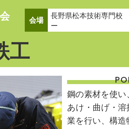
会
長野県松本技術専門校
会場
ー
鉄工
PO
鋼の素材を使い
あけ・曲げ・溶
業を行い、構造